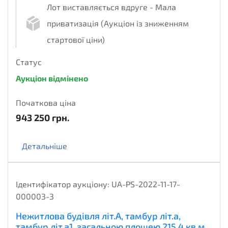
Лот виставляється вдруге - Мала
приватизація (Аукціон із зниженням
стартової ціни)
Статус
Аукціон відмінено
Початкова ціна
943 250
грн.
Детальніше
Ідентифікатор аукціону:
UA-PS-2022-11-17-
000003-3
Нежитлова будівля літ.А, тамбур літ.а,
тамбур літ.а1, загальною площею 215,4 кв.м,