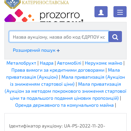
Аукціони
Розширений пошук
Металобрухт
|
Надра
|
Автомобілі
|
Нерухомє майно
|
Права вимоги за кредитними договорами
|
Мала
приватизація (Аукціон)
|
Мала приватизація (Аукціон
із зниженням стартової ціни)
|
Мала приватизація
(Аукціон за методом покрокового зниження стартової
ціни та подальшого подання цінових пропозицій)
|
Оренда державного та комунального майна
|
Ідентифікатор аукціону:
UA-PS-2022-11-20-