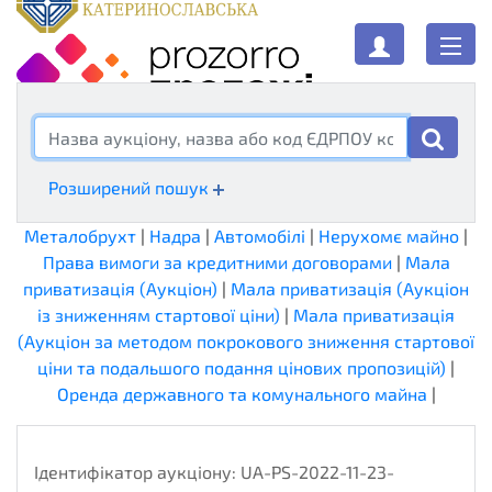
Аукціони
Розширений пошук
Металобрухт
|
Надра
|
Автомобілі
|
Нерухомє майно
|
Права вимоги за кредитними договорами
|
Мала
приватизація (Аукціон)
|
Мала приватизація (Аукціон
із зниженням стартової ціни)
|
Мала приватизація
(Аукціон за методом покрокового зниження стартової
ціни та подальшого подання цінових пропозицій)
|
Оренда державного та комунального майна
|
Ідентифікатор аукціону:
UA-PS-2022-11-23-