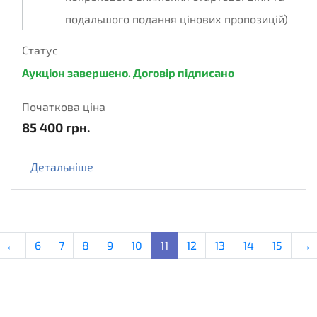
подальшого подання цінових пропозицій)
Статус
Аукціон завершено. Договір підписано
Початкова ціна
85 400
грн.
Детальніше
←
6
7
8
9
10
11
12
13
14
15
→